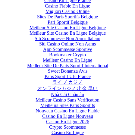
Casino En Ligne France
Casino Fiable En Ligne
Migliori Casino Online
Sites De Paris Sportifs Belgique
Pari Sportif Belgique
Meilleur Site Casino En Ligne Belgique
Meilleur Site Casino En Ligne Belgique
Siti Scommesse Non Aams Italiani
Siti Casino Online Non Aams
App Scommesse Sportive
Bookmaker Crypto
Meilleur Casino En Ligne
Meilleur Site De Paris Sportif International
Sweet Bonanza Avis
Paris Sportif Ufc France
ライブ カジノ
オンラインカジノ 出金 早い
Nhà Cái Châu âu
Meilleur Casino Sans Verification
Meilleurs Sites Paris Sportifs
Nouveau Casino En Ligne Fiable
Casino En Ligne Nouveau
Casino En Ligne 2026
Crypto Scommesse
Casino En Ligne