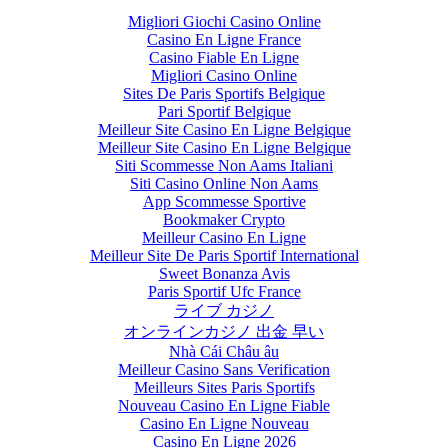
Migliori Giochi Casino Online
Casino En Ligne France
Casino Fiable En Ligne
Migliori Casino Online
Sites De Paris Sportifs Belgique
Pari Sportif Belgique
Meilleur Site Casino En Ligne Belgique
Meilleur Site Casino En Ligne Belgique
Siti Scommesse Non Aams Italiani
Siti Casino Online Non Aams
App Scommesse Sportive
Bookmaker Crypto
Meilleur Casino En Ligne
Meilleur Site De Paris Sportif International
Sweet Bonanza Avis
Paris Sportif Ufc France
ライブ カジノ
オンラインカジノ 出金 早い
Nhà Cái Châu âu
Meilleur Casino Sans Verification
Meilleurs Sites Paris Sportifs
Nouveau Casino En Ligne Fiable
Casino En Ligne Nouveau
Casino En Ligne 2026