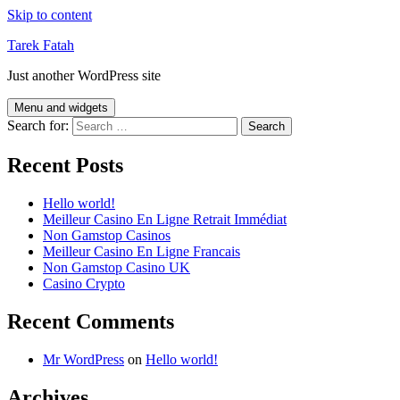
Skip to content
Tarek Fatah
Just another WordPress site
Menu and widgets
Search for:
Recent Posts
Hello world!
Meilleur Casino En Ligne Retrait Immédiat
Non Gamstop Casinos
Meilleur Casino En Ligne Francais
Non Gamstop Casino UK
Casino Crypto
Recent Comments
Mr WordPress
on
Hello world!
Archives